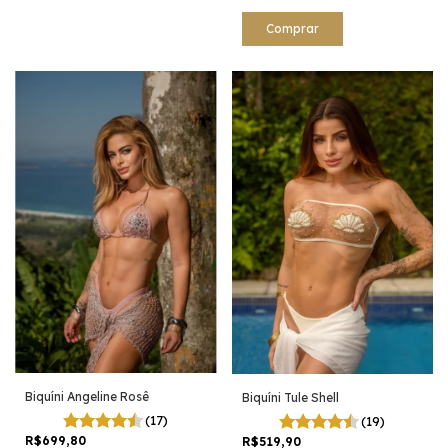
Comprar
Biquíni Angeline Rosê
Biquíni Tule Shell
(17)
(19)
R$699,80
R$519,90