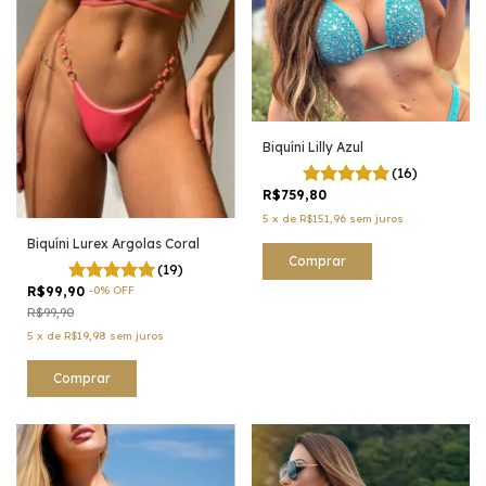
Biquíni Lilly Azul
(16)
R$759,80
5
x
de
R$151,96
sem juros
Biquíni Lurex Argolas Coral
Comprar
(19)
R$99,90
-
0
%
OFF
R$99,90
5
x
de
R$19,98
sem juros
Comprar