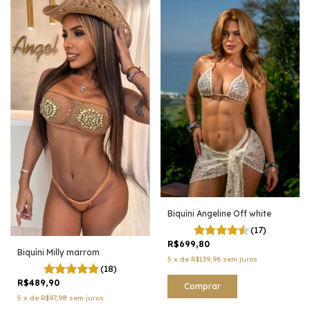
Biquíni Angeline Off white
(17)
R$699,80
Biquíni Milly marrom
5
x
de
R$139,96
sem juros
(18)
R$489,90
Comprar
5
x
de
R$97,98
sem juros