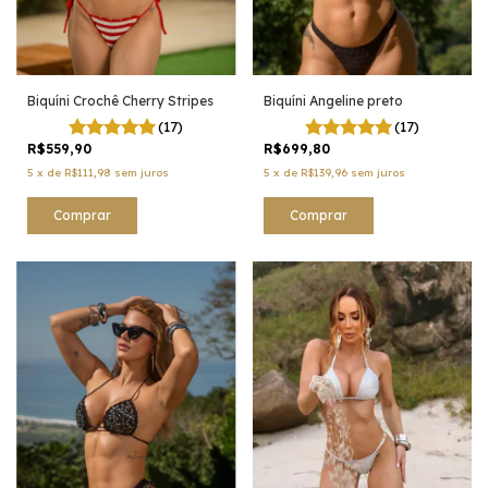
Biquíni Angeline preto
Biquíni Crochê Cherry Stripes
(17)
(17)
R$699,80
R$559,90
5
x
de
R$139,96
sem juros
5
x
de
R$111,98
sem juros
Comprar
Comprar