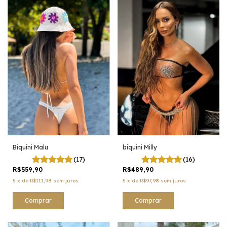
Biquíni Malu
biquini Milly
(17)
(16)
R$559,90
R$489,90
5
x
de
R$111,98
sem juros
5
x
de
R$97,98
sem juros
Comprar
Comprar