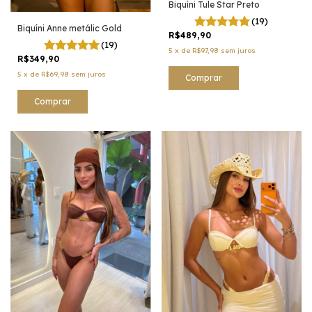
Biquíni Tule Star Preto
(19)
Biquíni Anne metálic Gold
R$489,90
(19)
5
x
de
R$97,98
sem juros
R$349,90
5
x
de
R$69,98
sem juros
Comprar
Comprar