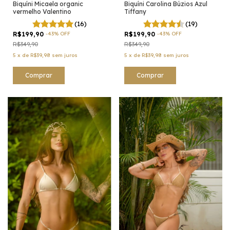
Biquíni Micaela organic
Biquíni Carolina Búzios Azul
vermelho Valentino
Tiffany
(16)
(19)
R$199,90
-
43
%
OFF
R$199,90
-
43
%
OFF
R$349,90
R$349,90
5
x
de
R$39,98
sem juros
5
x
de
R$39,98
sem juros
Comprar
Comprar