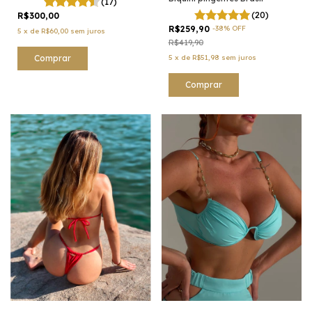
(17)
(20)
R$300,00
R$259,90
-
38
%
OFF
5
x
de
R$60,00
sem juros
R$419,90
5
x
de
R$51,98
sem juros
Comprar
Comprar