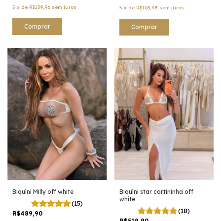
5
x
de
R$139,96
sem juros
5
x
de
R$103,98
sem juros
Comprar
Comprar
Biquíni Milly off white
Biquíni star cortininha off
white
(15)
(18)
R$489,90
R$519,90