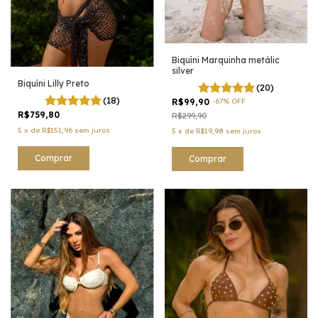
Biquíni Marquinha metálic
silver
Biquíni Lilly Preto
(20)
(18)
R$99,90
-
67
%
OFF
R$759,80
R$299,90
5
x
de
R$151,96
sem juros
5
x
de
R$19,98
sem juros
Comprar
Comprar