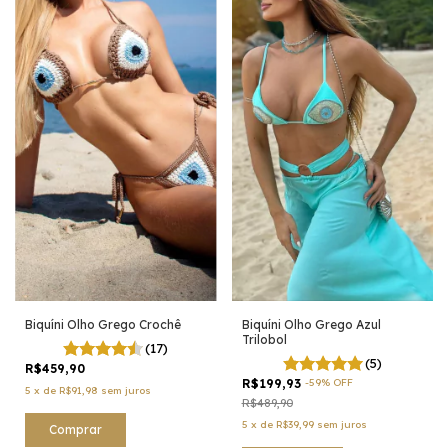
Biquíni Olho Grego Crochê
Biquíni Olho Grego Azul
Trilobol
(17)
(5)
R$459,90
R$199,93
-
59
%
OFF
5
x
de
R$91,98
sem juros
R$489,90
5
x
de
R$39,99
sem juros
Comprar