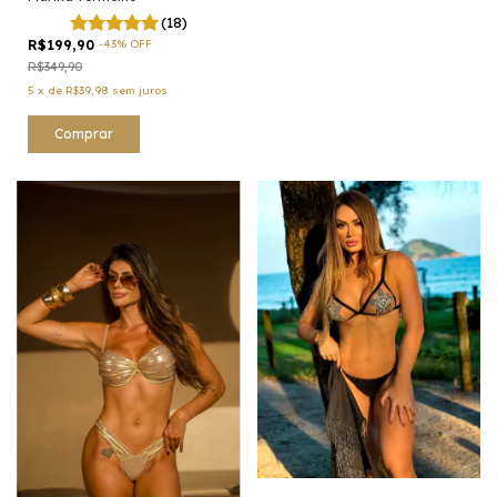
(18)
R$199,90
-
43
%
OFF
R$349,90
5
x
de
R$39,98
sem juros
Comprar