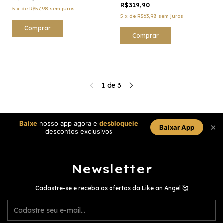
R$319,90
5
x
de
R$57,98
sem juros
5
x
de
R$63,98
sem juros
Comprar
Comprar
1
de
3
Baixe
nosso app agora e
desbloqueie
×
Baixar App
descontos exclusivos
Newsletter
Cadastre-se e receba as ofertas da Like an Angel 🥰