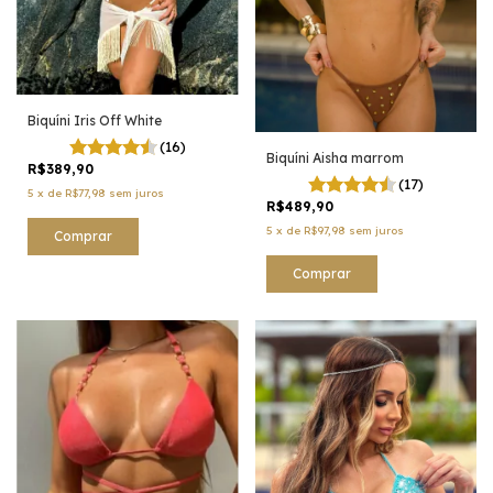
Biquíni Iris Off White
(16)
Biquíni Aisha marrom
R$389,90
(17)
5
x
de
R$77,98
sem juros
R$489,90
5
x
de
R$97,98
sem juros
Comprar
Comprar