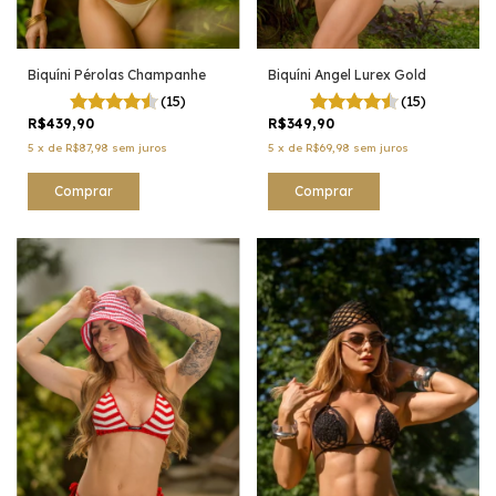
Biquíni Pérolas Champanhe
Biquíni Angel Lurex Gold
(15)
(15)
R$439,90
R$349,90
5
x
de
R$87,98
sem juros
5
x
de
R$69,98
sem juros
Comprar
Comprar