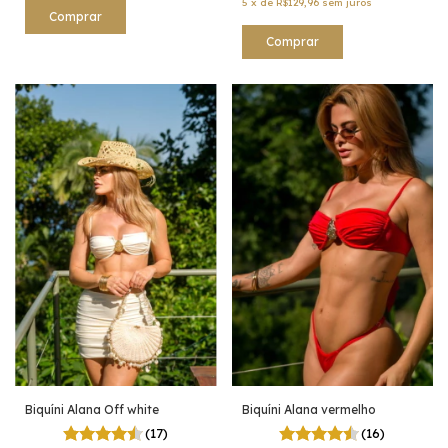
5
x
de
R$129,96
sem juros
Comprar
Comprar
Biquíni Alana Off white
Biquíni Alana vermelho
(17)
(16)