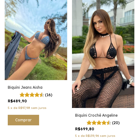
Biquíni Jeans Aisha
(16)
R$489,90
5
x
de
R$97,98
sem juros
Biquíni Crochê Angeline
Comprar
(20)
R$699,80
5
x
de
R$139,96
sem juros