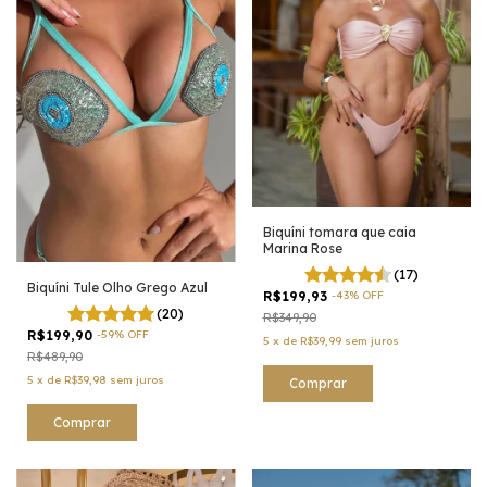
Biquíni tomara que caia
Marina Rose
(17)
Biquíni Tule Olho Grego Azul
R$199,93
-
43
%
OFF
(20)
R$349,90
R$199,90
-
59
%
OFF
5
x
de
R$39,99
sem juros
R$489,90
5
x
de
R$39,98
sem juros
Comprar
Comprar