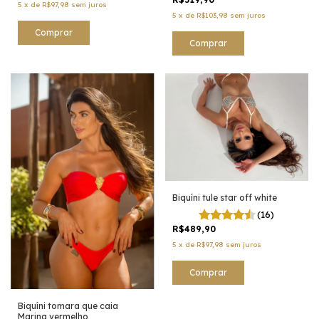
5
x
de
R$97,98
sem juros
5
x
de
R$103,98
sem juros
Comprar
Comprar
Biquíni tule star off white
(16)
R$489,90
5
x
de
R$97,98
sem juros
Comprar
Biquíni tomara que caia
Marina vermelho