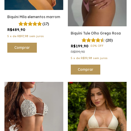
Biquíni Mila elementos marrom
(17)
R$489,90
Biquíni Tule Olho Grego Rosa
5
x
de
R$97,98
sem juros
(20)
R$199,90
-
50
%
OFF
Comprar
R$399,90
5
x
de
R$39,98
sem juros
Comprar