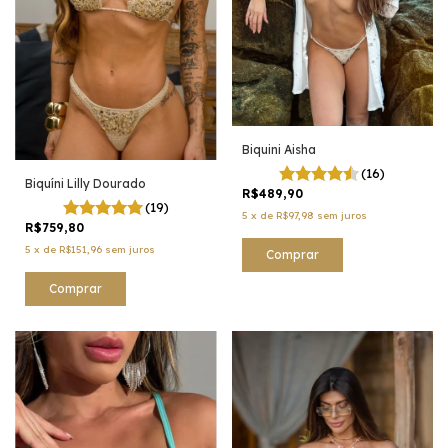
Biquini Aisha
(16)
Biquíni Lilly Dourado
R$489,90
(19)
5
x
de
R$97,98
sem juros
R$759,80
5
x
de
R$151,96
sem juros
Comprar
Comprar