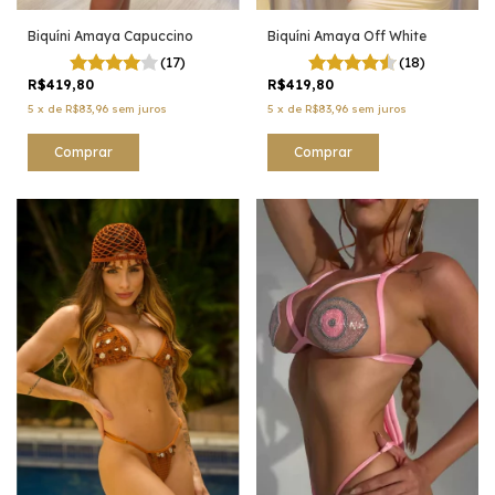
Biquíni Amaya Capuccino
Biquíni Amaya Off White
(17)
(18)
R$419,80
R$419,80
5
x
de
R$83,96
sem juros
5
x
de
R$83,96
sem juros
Comprar
Comprar