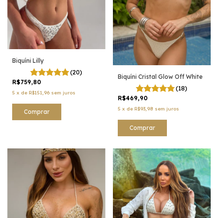
Biquíni Lilly
(20)
Biquíni Cristal Glow Off White
R$759,80
(18)
5
x
de
R$151,96
sem juros
R$469,90
5
x
de
R$93,98
sem juros
Comprar
Comprar