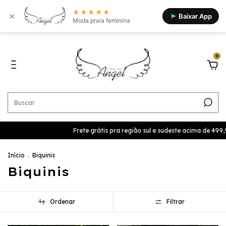
★★★★★
×
Baixar App
Moda praia feminina
0
Frete grátis pra região sul e sudeste acima de 499,9 Cupom BEMVIND
Início
.
Biquinis
Biquinis
Ordenar
Filtrar