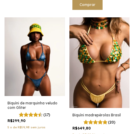
Comprar
Biquíni de marquinha veludo
com Gliter
(17)
Biquíni madrepérolas Brasil
R$299,90
(20)
5
x
de
R$59,98
sem juros
R$649,80