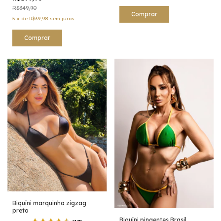
R$349,90
Comprar
5
x
de
R$39,98
sem juros
Comprar
Biquíni marquinha zigzag
preto
Biquíni pingentes Brasil