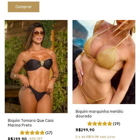
Comprar
Biquíni marquinha metálic
dourado
Biquíni Tomara Que Caia
(19)
Marina Preto
R$299,90
(17)
5
x
de
R$59,98
sem juros
R$199,90
-
43
%
OFF