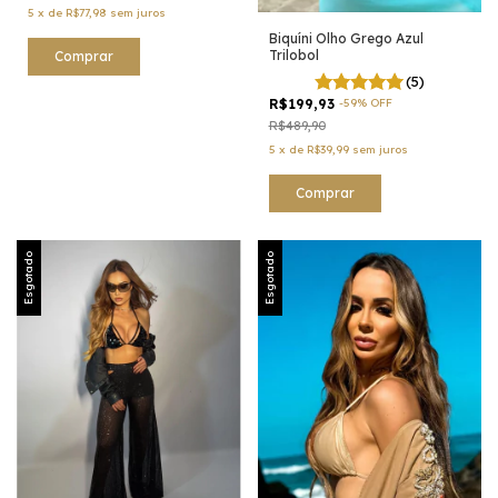
5
x
de
R$77,98
sem juros
Biquíni Olho Grego Azul
Trilobol
Comprar
(5)
R$199,93
-
59
%
OFF
R$489,90
5
x
de
R$39,99
sem juros
Comprar
Esgotado
Esgotado