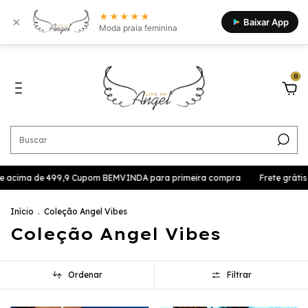
★★★★★
×
Baixar App
Moda praia feminina
0
e acima de 499,9 Cupom BEMVINDA para primeira compra
Frete grátis p
Início
.
Coleção Angel Vibes
Coleção Angel Vibes
Ordenar
Filtrar