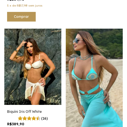
5
x
de
R$57,98
sem juros
Comprar
Biquíni Iris Off White
(16)
R$389,90