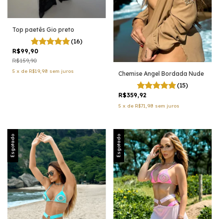
Top paetês Gio preto
(16)
R$99,90
R$159,90
5
x
de
R$19,98
sem juros
Chemise Angel Bordada Nude
(15)
R$359,92
5
x
de
R$71,98
sem juros
Esgotado
Esgotado