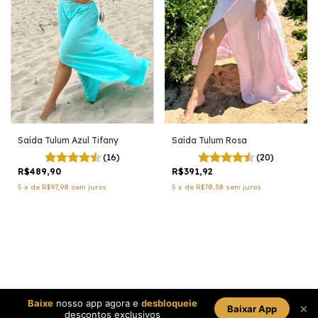
Saída Tulum Azul Tifany
Saída Tulum Rosa
(16)
(20)
R$489,90
R$391,92
5
x
de
R$97,98
sem juros
5
x
de
R$78,38
sem juros
Baixe
nosso app agora e
desbloqueie
×
Baixar App
descontos exclusivos