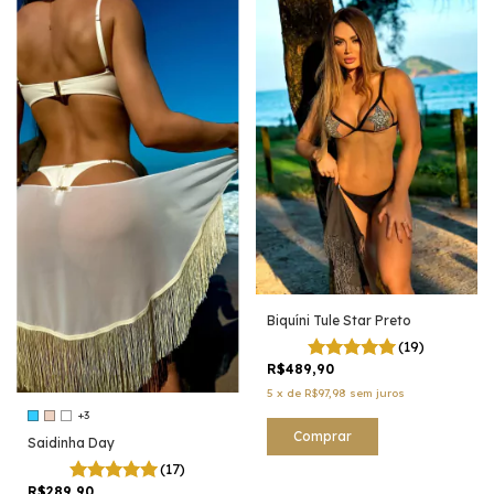
Biquíni Tule Star Preto
(19)
R$489,90
5
x
de
R$97,98
sem juros
+3
Comprar
Saidinha Day
(17)
R$289,90