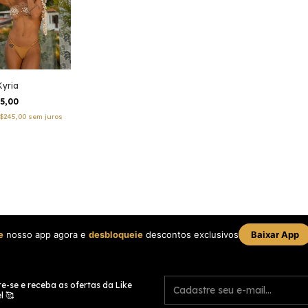
Kyria
25,00
$245,00
sem juros
e
nosso app agora e
desbloqueie
descontos exclusivos
Baixar App
e-se e receba as ofertas da Like
l 🥰