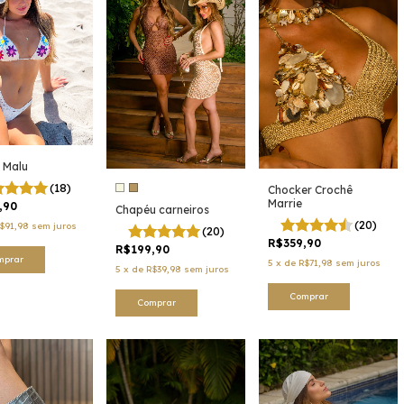
 Malu
(18)
Chocker Crochê
Marrie
,90
Chapéu carneiros
(20)
$91,98
sem juros
(20)
R$359,90
R$199,90
mprar
5
x
de
R$71,98
sem juros
5
x
de
R$39,98
sem juros
Comprar
Comprar