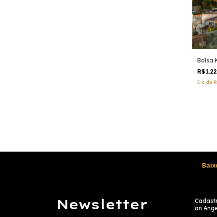
Bolsa 
R$1.2
5
x
de
R
Baix
Newsletter
Cadastr
an Ange