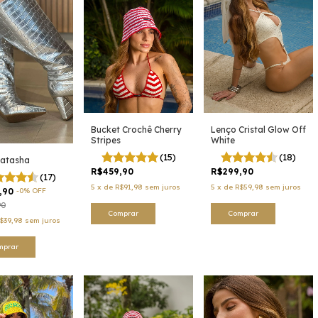
Bucket Crochê Cherry
Lenço Cristal Glow Off
Stripes
White
(15)
(18)
Natasha
R$459,90
R$299,90
(17)
5
x
de
R$91,98
sem juros
5
x
de
R$59,98
sem juros
,90
-
0
%
OFF
90
Comprar
Comprar
$39,98
sem juros
mprar