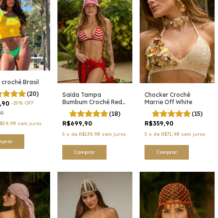
 crochê Brasil
(20)
Chocker Crochê
Saída Tampa
Marrie Off White
Bumbum Crochê Red
,90
-
25
%
OFF
Cherry
(15)
(18)
90
R$359,90
R$699,90
$59,98
sem juros
5
x
de
R$71,98
sem juros
5
x
de
R$139,98
sem juros
mprar
Comprar
Comprar