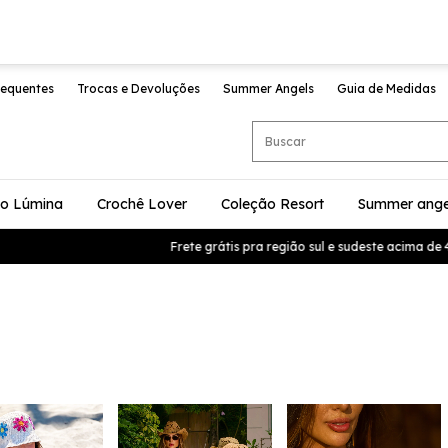
requentes
Trocas e Devoluções
Summer Angels
Guia de Medidas
ão Lúmina
Crochê Lover
Coleção Resort
Summer ange
Frete grátis pra região sul e sudeste acima de 499,9 Cupom