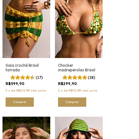
Chocker
Saia crochê Brasil
madrepérolas Brasil
listrada
(18)
(17)
R$299,90
R$599,90
5
x
de
R$59,98
sem juros
5
x
de
R$119,98
sem juros
Comprar