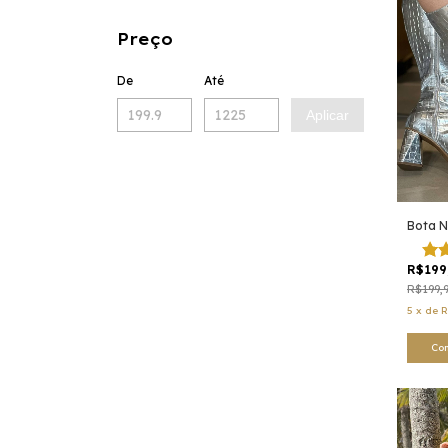
Preço
De
Até
Aplicar
Bota 
R$199
R$199,
5
x
de
R
Co