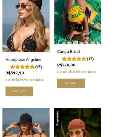
Canga Brasil
(17)
Headpiece Angeline
R$270,00
(15)
5
x
de
R$54,00
sem juros
R$399,90
5
x
de
R$79,98
sem juros
Comprar
Esgotado