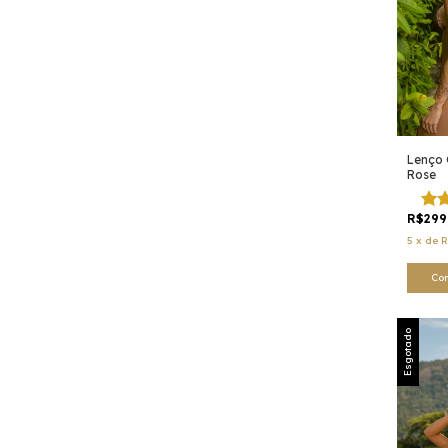
Lenço 
Rose
R$299
5
x
de
R
Co
Esgotado