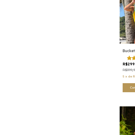
Bucket
R$299
R$399,
5
x
de
R
Co