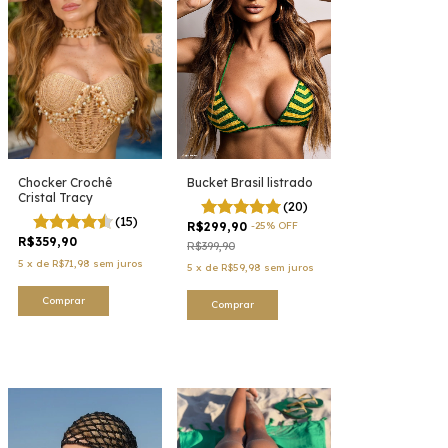
Bucket Brasil listrado
Chocker Crochê
Cristal Tracy
(20)
(15)
R$299,90
-
25
%
OFF
R$359,90
R$399,90
5
x
de
R$71,98
sem juros
5
x
de
R$59,98
sem juros
Comprar