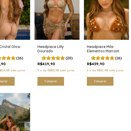
Cristal Glow
Headpiece Lilly
Headpiece Mila
Dourado
Elementos Marrom
(16)
(20)
(16)
,90
R$419,90
R$459,90
$59,98
sem juros
5
x
de
R$83,98
sem juros
5
x
de
R$91,98
sem juros
mprar
Comprar
Comprar