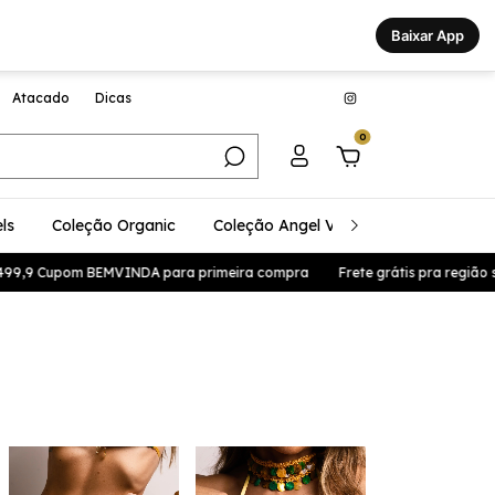
Baixar App
Atacado
Dicas
0
ls
Coleção Organic
Coleção Angel Vibes
Coleção Glo
 BEMVINDA para primeira compra
Frete grátis pra região sul e sudeste