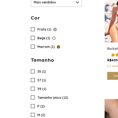
Cor
Prata (1)
Bege (1)
Marrom (1)
Bucket
Tamanho
R$459
5
x
de
R
35 (1)
Co
37 (1)
39 (1)
Tamanho único (12)
P (2)
M (2)