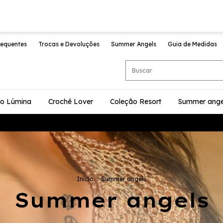
requentes
Trocas e Devoluções
Summer Angels
Guia de Medidas
ão Lúmina
Crochê Lover
Coleção Resort
Summer ange
Início
.
Summer angels
Summer angels