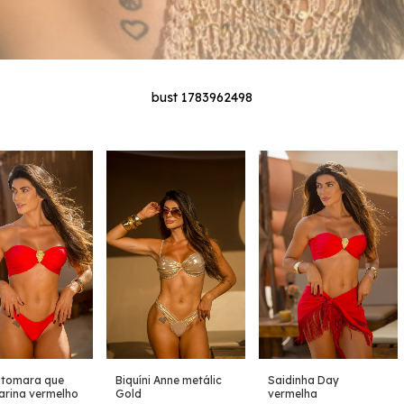
bust 1783962498
i tomara que
Biquíni Anne metálic
Saidinha Day
arina vermelho
Gold
vermelha