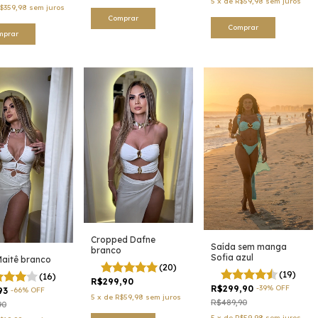
5
x
de
R$59,98
sem juros
$359,98
sem juros
Comprar
Comprar
mprar
Cropped Dafne
Saída sem manga
branco
Sofia azul
aitê branco
(20)
(19)
(16)
R$299,90
R$299,90
-
39
%
OFF
93
-
66
%
OFF
5
x
de
R$59,98
sem juros
R$489,90
90
5
x
de
R$59,98
sem juros