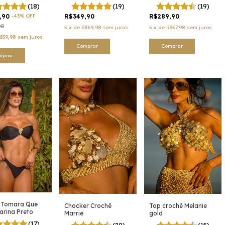
(18)
(19)
(19)
,90
-
43
%
OFF
R$349,90
R$289,90
90
5
x
de
R$69,98
sem juros
5
x
de
R$57,98
sem juros
$39,98
sem juros
Comprar
Comprar
mprar
i Tomara Que
Chocker Crochê
Top crochê Melanie
arina Preto
Marrie
gold
(17)
(20)
(15)