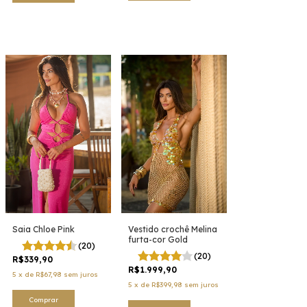
Vestido crochê Melina
Saia Chloe Pink
furta-cor Gold
(20)
(20)
R$339,90
R$1.999,90
5
x
de
R$67,98
sem juros
5
x
de
R$399,98
sem juros
Comprar