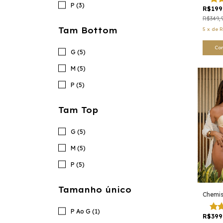
P (3)
R$199
R$349,
Tam Bottom
5
x
de
R
Co
G (5)
M (5)
P (5)
Tam Top
G (5)
M (5)
P (5)
Tamanho único
Chemis
P Ao G (1)
R$399