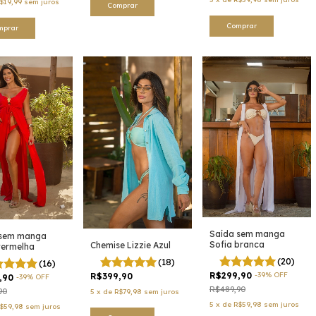
$19,99
sem juros
Comprar
Comprar
mprar
Saída sem manga
 sem manga
Sofia branca
Chemise Lizzie Azul
vermelha
(20)
(18)
(16)
R$299,90
-
39
%
OFF
R$399,90
,90
-
39
%
OFF
R$489,90
90
5
x
de
R$79,98
sem juros
5
x
de
R$59,98
sem juros
$59,98
sem juros