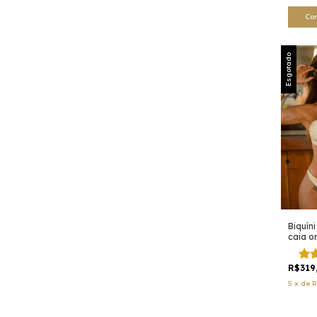
Co
Esgotado
Biquín
caia o
champ
R$319
5
x
de
R