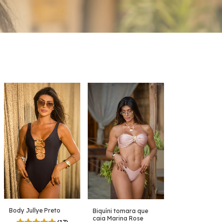
Body Jullye Preto
Biquíni tomara que
caia Marina Rose