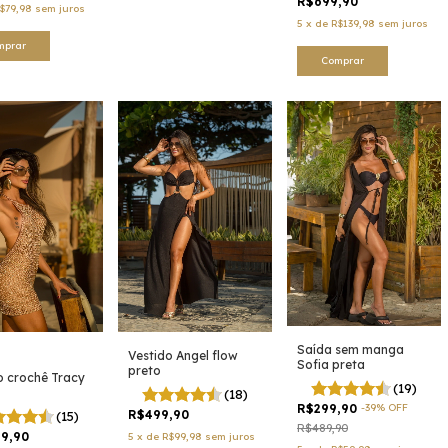
R$699,90
$79,98
sem juros
5
x
de
R$139,98
sem juros
mprar
Comprar
Saída sem manga
Vestido Angel flow
Sofia preta
preto
o crochê Tracy
(19)
(18)
R$299,90
-
39
%
OFF
R$499,90
(15)
R$489,90
99,90
5
x
de
R$99,98
sem juros