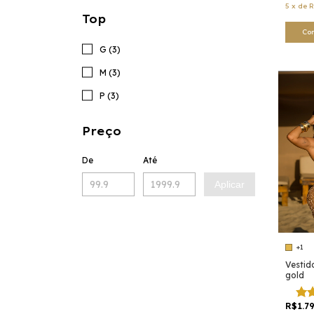
5
x
de
R
Top
Co
G (3)
M (3)
P (3)
Preço
De
Até
Aplicar
+1
Vestid
gold
R$1.7