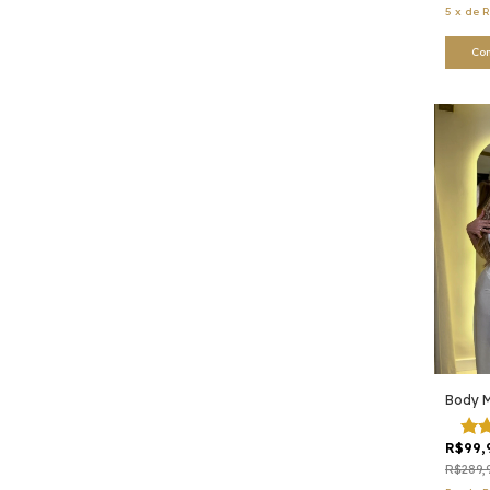
5
x
de
R
Co
Body M
R$99,
R$289,