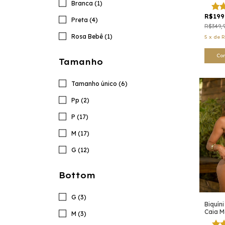
Branca (1)
R$199
Preta (4)
R$349,
Rosa Bebê (1)
5
x
de
R
Co
Tamanho
Tamanho único (6)
Pp (2)
P (17)
M (17)
G (12)
Bottom
G (3)
Biquín
Caia M
M (3)