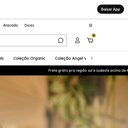
Baixar App
Atacado
Dicas
0
ls
Coleção Organic
Coleção Angel Vibes
Coleção Glo
Frete grátis pra região sul e sudeste acima de 499,9 Cupom B