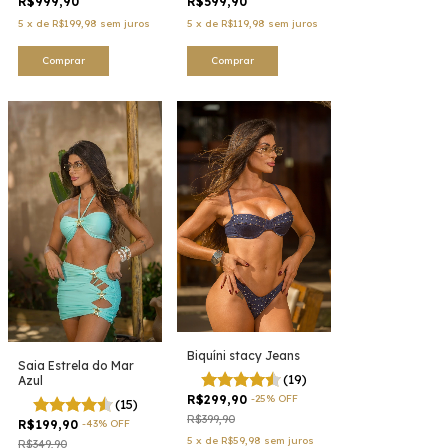
R$999,90
R$599,90
5
x
de
R$199,98
sem juros
5
x
de
R$119,98
sem juros
Comprar
Comprar
Biquíni stacy Jeans
Saia Estrela do Mar
(19)
Azul
R$299,90
-
25
%
OFF
(15)
R$399,90
R$199,90
-
43
%
OFF
5
x
de
R$59,98
sem juros
R$349,90