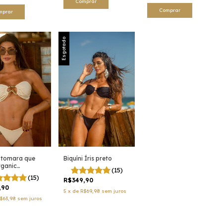
Comprar
Comprar
mprar
Esgotado
i tomara que
Biquíni Íris preto
rganic
(15)
ange
(15)
R$349,90
,90
5
x
de
R$69,98
sem juros
$63,98
sem juros