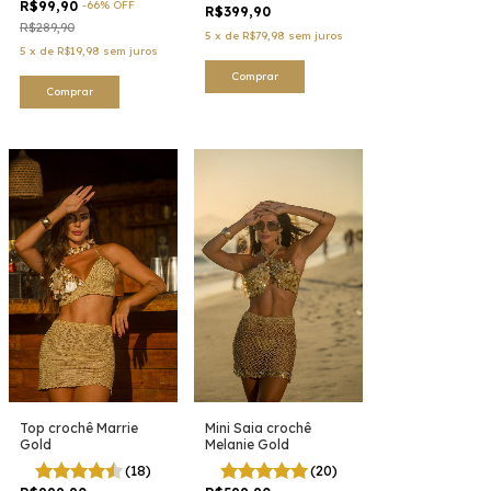
R$99,90
-
66
%
OFF
R$399,90
R$289,90
5
x
de
R$79,98
sem juros
5
x
de
R$19,98
sem juros
Comprar
Comprar
Top crochê Marrie
Mini Saia crochê
Gold
Melanie Gold
(18)
(20)