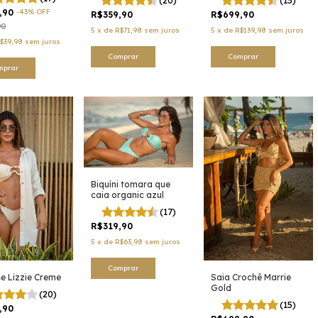
,90
-
43
%
OFF
R$359,90
R$699,90
90
5
x
de
R$71,98
sem juros
5
x
de
R$139,98
sem juros
$39,98
sem juros
Comprar
Comprar
mprar
Biquíni tomara que
caia organic azul
(17)
R$319,90
5
x
de
R$63,98
sem juros
Comprar
e Lizzie Creme
Saia Crochê Marrie
Gold
(20)
(15)
,90