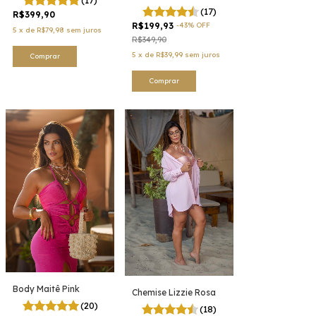
(17)
(17)
R$399,90
R$199,93
-
43
%
OFF
5
x
de
R$79,98
sem juros
R$349,90
5
x
de
R$39,99
sem juros
Comprar
Comprar
Body Maitê Pink
Chemise Lizzie Rosa
(20)
(18)