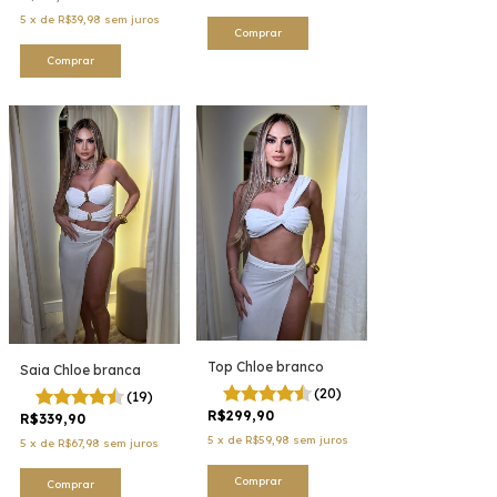
5
x
de
R$39,98
sem juros
Comprar
Comprar
Top Chloe branco
Saia Chloe branca
(20)
(19)
R$299,90
R$339,90
5
x
de
R$59,98
sem juros
5
x
de
R$67,98
sem juros
Comprar
Comprar