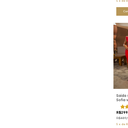
5
x
de
R
Co
Saída
Sofia 
R$299
R$489,
5
x
de
R