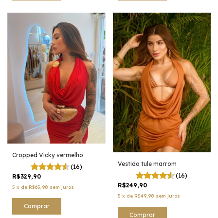
Cropped Vicky vermelho
Vestido tule marrom
(16)
(16)
R$329,90
R$249,90
5
x
de
R$65,98
sem juros
5
x
de
R$49,98
sem juros
Comprar
Comprar