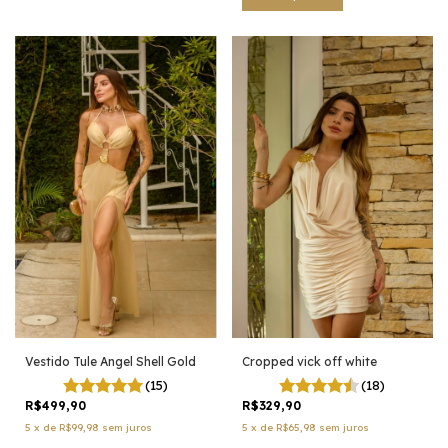
Vestido Tule Angel Shell Gold
Cropped vick off white
(15)
(18)
R$499,90
R$329,90
5
x
de
R$99,98
sem juros
5
x
de
R$65,98
sem juros