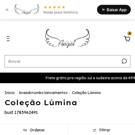
★★★★★
×
Baixar App
Moda praia feminina
0
Frete grátis pra região sul e sudeste acima de 499,9 Cupom BEMVINDA 
Início
.
breadcrumbs.lancamentos
.
Coleção Lúmina
Coleção Lúmina
bust 1783962491
Ordenar
Filtrar