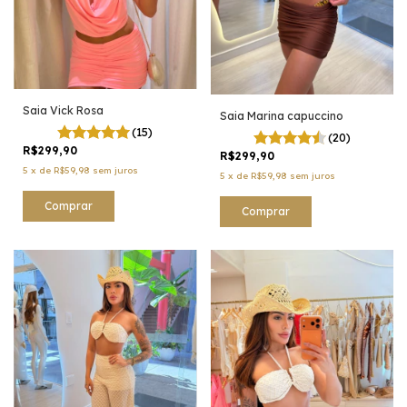
Saia Vick Rosa
Saia Marina capuccino
(15)
(20)
R$299,90
R$299,90
5
x
de
R$59,98
sem juros
5
x
de
R$59,98
sem juros
Comprar
Comprar