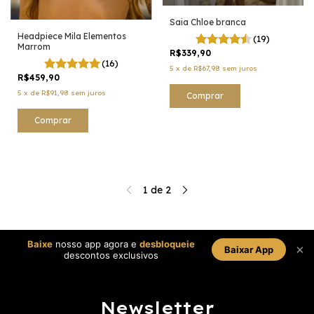
Saia Chloe branca
Headpiece Mila Elementos
(19)
Marrom
R$339,90
(16)
5
x
de
R$67,98
sem juros
R$459,90
5
x
de
R$91,98
sem juros
Comprar
Comprar
1
de
2
Baixe
nosso app agora e
desbloqueie
×
Baixar App
descontos exclusivos
Newsletter