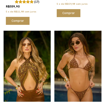
(17)
5
x
de
R$159,98
sem juros
R$559,90
5
x
de
R$111,98
sem juros
Comprar
Comprar