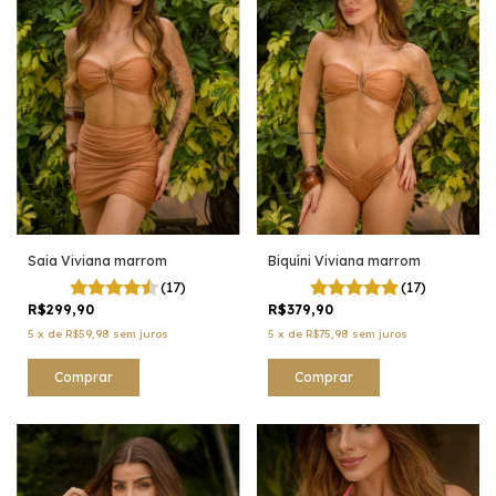
Saia Viviana marrom
Biquíni Viviana marrom
(17)
(17)
R$299,90
R$379,90
5
x
de
R$59,98
sem juros
5
x
de
R$75,98
sem juros
Comprar
Comprar