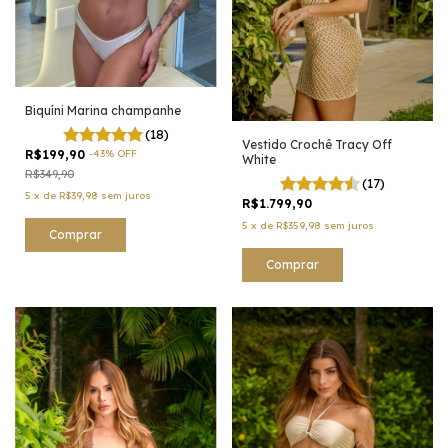
Biquíni Marina champanhe
(18)
Vestido Crochê Tracy Off
R$199,90
-
43
%
OFF
White
R$349,90
(17)
5
x
de
R$39,98
sem juros
R$1.799,90
5
x
de
R$359,98
sem juros
Comprar
Comprar