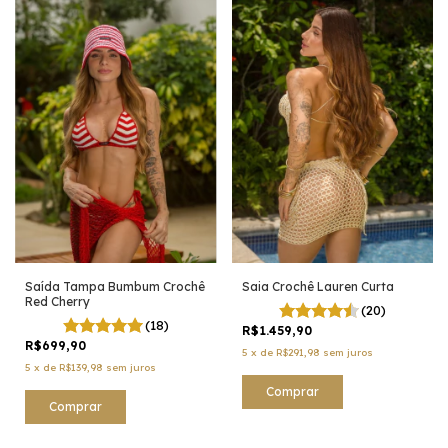
Saída Tampa Bumbum Crochê
Saia Crochê Lauren Curta
Red Cherry
(20)
(18)
R$1.459,90
R$699,90
5
x
de
R$291,98
sem juros
5
x
de
R$139,98
sem juros
Comprar
Comprar