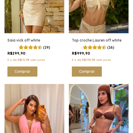
Saia vick off white
Top croche Lauren off white
(19)
(16)
R$299,90
R$999,90
5
x
de
R$59,98
sem juros
5
x
de
R$199,98
sem juros
Comprar
Comprar