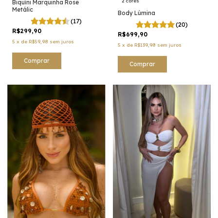
2 cores
Biquíni Marquinha Rose
Metálic
Body Lúmina
(17)
(20)
R$299,90
R$699,90
5
x
de
R$59,98
sem juros
5
x
de
R$139,98
sem juros
Comprar
Comprar