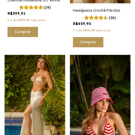
Chemise Madelaine Off White
(19)
Headpiece Crochê Pérolas
R$399,91
(16)
5
x
de
R$79,98
sem juros
R$459,90
5
x
de
R$91,98
sem juros
Comprar
Comprar