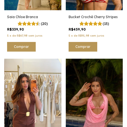
Saia Chloe Branca
Bucket Crochê Cherry Stripes
(20)
(15)
R$339,90
R$459,90
5
x
de
R$67,98
sem juros
5
x
de
R$91,98
sem juros
Comprar
Comprar