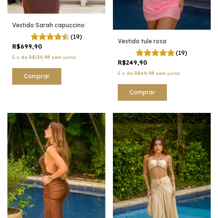
Vestido Sarah capuccino
(19)
Vestido tule rosa
R$699,90
(19)
5
x
de
R$139,98
sem juros
R$249,90
5
x
de
R$49,98
sem juros
Comprar
Comprar