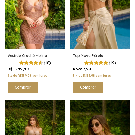
Top Maya Pérola
Vestido Crochê Melina
(19)
(18)
R$269,90
R$1.799,90
5
x
de
R$53,98
sem juros
5
x
de
R$359,98
sem juros
Comprar
Comprar