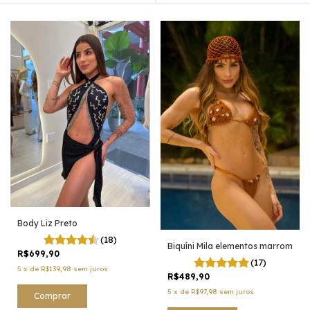
Body Liz Preto
(18)
Biquíni Mila elementos marrom
R$699,90
(17)
5
x
de
R$139,98
sem juros
R$489,90
5
x
de
R$97,98
sem juros
Comprar