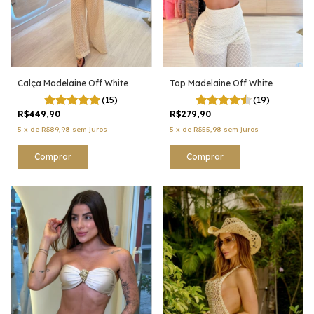
Calça Madelaine Off White
Top Madelaine Off White
(15)
(19)
R$449,90
R$279,90
5
x
de
R$89,98
sem juros
5
x
de
R$55,98
sem juros
Comprar
Comprar