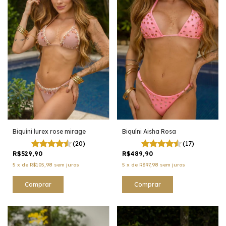
Biquíni lurex rose mirage
Biquíni Aisha Rosa
(20)
(17)
R$529,90
R$489,90
5
x
de
R$105,98
sem juros
5
x
de
R$97,98
sem juros
Comprar
Comprar