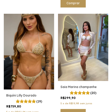
Comprar
Saia Marina champanhe
(20)
Biquíni Lilly Dourado
R$299,90
(19)
5
x
de
R$59,98
sem juros
R$759,80
5
x
de
R$151,96
sem juros