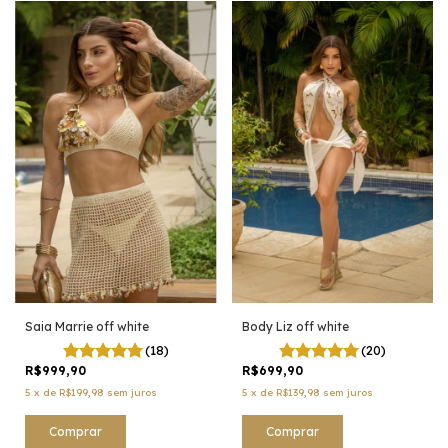
Body Liz off white
Saia Marrie off white
(20)
(18)
R$699,90
R$999,90
5
x
de
R$139,98
sem juros
5
x
de
R$199,98
sem juros
Comprar
Comprar