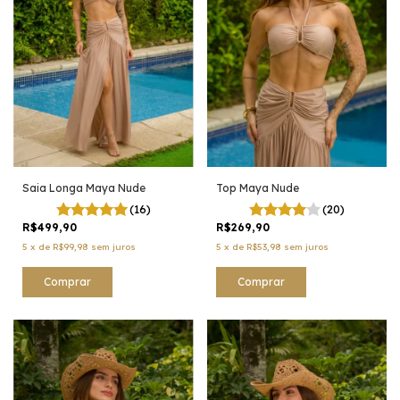
Saia Longa Maya Nude
Top Maya Nude
(16)
(20)
R$499,90
R$269,90
5
x
de
R$99,98
sem juros
5
x
de
R$53,98
sem juros
Comprar
Comprar