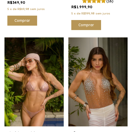
(16)
R$349,90
R$1.999,90
5
x
de
R$69,98
sem juros
5
x
de
R$399,98
sem juros
Comprar
Comprar