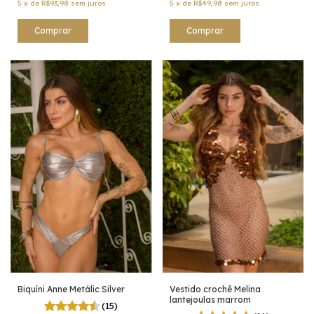
5
x
de
R$93,98
sem juros
5
x
de
R$49,98
sem juros
Comprar
Comprar
Biquíni Anne Metálic Silver
Vestido crochê Melina
lantejoulas marrom
(15)