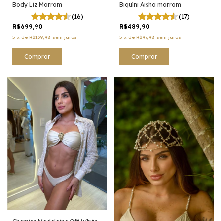
Body Liz Marrom
Biquíni Aisha marrom
(16)
(17)
R$699,90
R$489,90
5
x
de
R$139,98
sem juros
5
x
de
R$97,98
sem juros
Comprar
Comprar