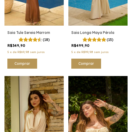
Saia Tule Sereia Marrom
Saia Longa Maya Pérola
(18)
(15)
R$349,90
R$499,90
5
x
de
R$69,98
sem juros
5
x
de
R$99,98
sem juros
Comprar
Comprar