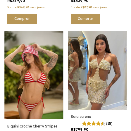
R$249,90
R$439,90
5
x
de
R$49,98
sem juros
5
x
de
R$87,98
sem juros
Comprar
Comprar
Saia serena
(15)
Biquíni Crochê Cherry Stripes
R$799,90