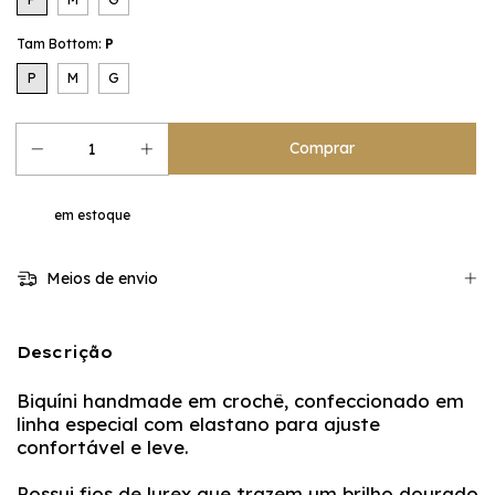
Tam Bottom:
P
P
M
G
em estoque
Meios de envio
Descrição
Biquíni handmade em crochê, confeccionado em
linha especial com elastano para ajuste
confortável e leve.
Possui fios de lurex que trazem um brilho dourado