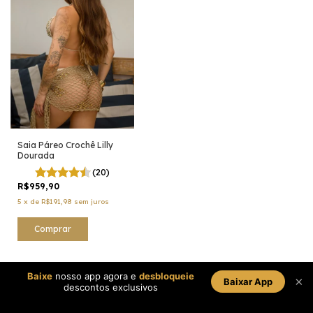
Saia Páreo Crochê Lilly
Dourada
(20)
R$959,90
5
x
de
R$191,98
sem juros
Comprar
Baixe
nosso app agora e
desbloqueie
×
Baixar App
descontos exclusivos