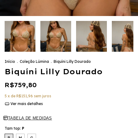
Início
.
Coleção Lúmina
.
Biquíni Lilly Dourado
Biquíni Lilly Dourado
R$759,80
5
x de
R$151,96
sem juros
Ver mais detalhes
TABELA DE MEDIDAS
Tam top:
P
P
M
G