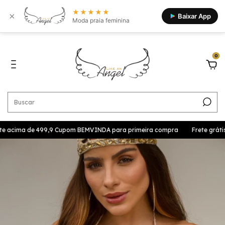
★★★★★
×
Baixar App
Moda praia feminina
0
ste acima de 499,9 Cupom BEMVINDA para primeira compra
Frete grátis 