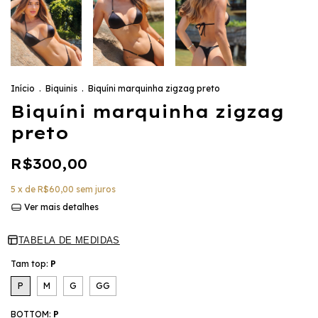
Início
.
Biquinis
.
Biquíni marquinha zigzag preto
Biquíni marquinha zigzag
preto
R$300,00
5
x de
R$60,00
sem juros
Ver mais detalhes
TABELA DE MEDIDAS
Tam top:
P
P
M
G
GG
BOTTOM:
P