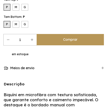
P
M
G
Tam Bottom:
P
P
M
G
em estoque
Meios de envio
Descrição
Biquíni em microfibra com textura sofisticada,
que garante conforto e caimento impecável. O
destaque é o bordado manual com