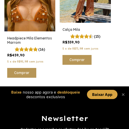
Calça Mila
(15)
Headpiece Mila Elementos
R$359,90
Marrom
5
x
de
R$71,98
sem juros
(16)
R$459,90
Comprar
5
x
de
R$91,98
sem juros
Comprar
Baixe
nosso app agora e
desbloqueie
×
Baixar App
descontos exclusivos
Newsletter