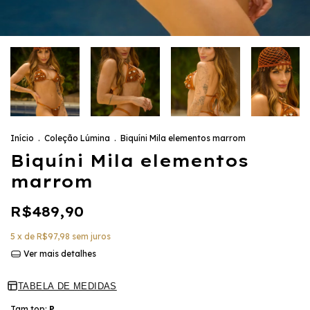
Início
.
Coleção Lúmina
.
Biquíni Mila elementos marrom
Biquíni Mila elementos
marrom
R$489,90
5
x de
R$97,98
sem juros
Ver mais detalhes
TABELA DE MEDIDAS
Tam top:
P