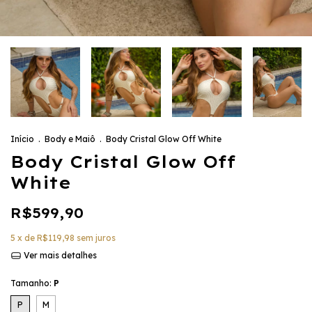
Início
.
Body e Maiô
.
Body Cristal Glow Off White
Body Cristal Glow Off
White
R$599,90
5
x de
R$119,98
sem juros
Ver mais detalhes
Tamanho:
P
P
M