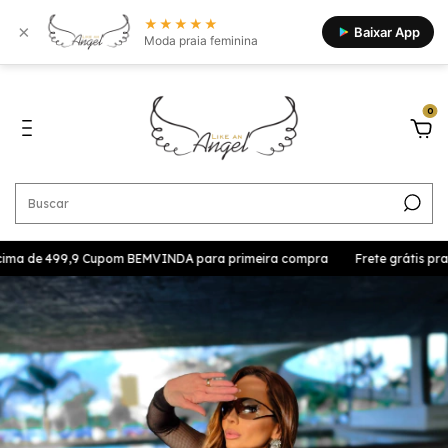
★★★★★
×
Baixar App
Moda praia feminina
0
cima de 499,9 Cupom BEMVINDA para primeira compra
Frete grátis pra 