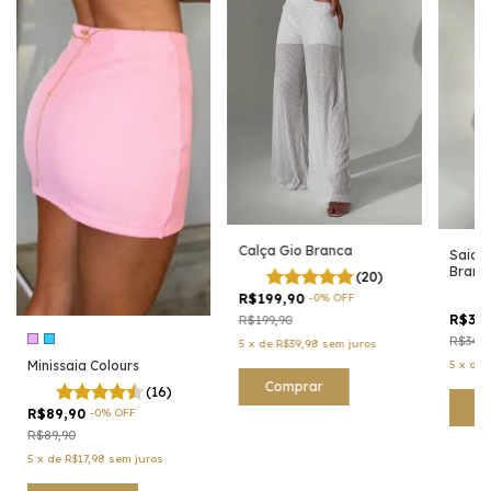
Calça Gio Branca
Saia C
Branc
(20)
R$199,90
-
0
%
OFF
R$34
R$199,90
R$349,
5
x
de
R$39,98
sem juros
Minissaia Colours
5
x
de
Comprar
(16)
C
R$89,90
-
0
%
OFF
R$89,90
5
x
de
R$17,98
sem juros