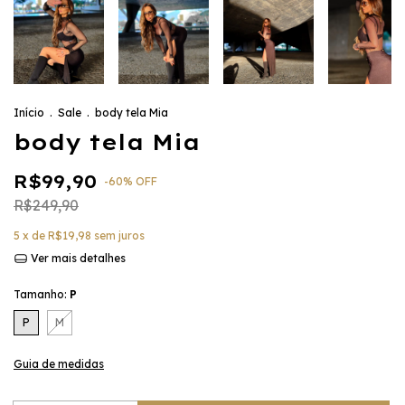
Início
.
Sale
.
body tela Mia
body tela Mia
R$99,90
-
60
%
OFF
R$249,90
5
x de
R$19,98
sem juros
Ver mais detalhes
Tamanho:
P
P
M
Guia de medidas