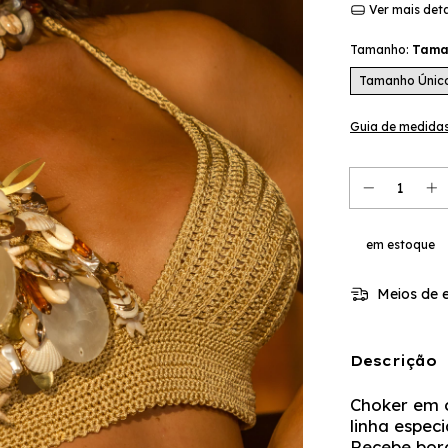
Ver mais det
Tamanho:
Tama
Tamanho Únic
Guia de medida
em estoque
Meios de e
Descrição
Choker em 
linha especi
Recebe bor