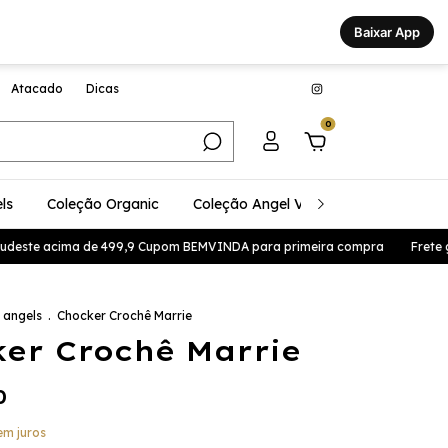
Baixar App
Atacado
Dicas
0
ls
Coleção Organic
Coleção Angel Vibes
Coleção Glo
deste acima de 499,9 Cupom BEMVINDA para primeira compra
Frete gráti
 angels
.
Chocker Crochê Marrie
er Crochê Marrie
0
em juros