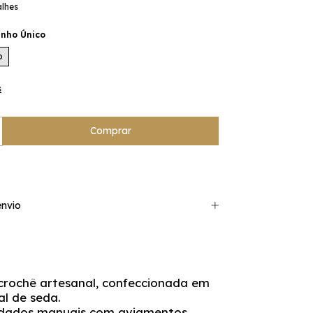
alhes
nho Único
o
s
nvio
crochê artesanal, confeccionada em
al de seda.
dados manuais com aviamentos