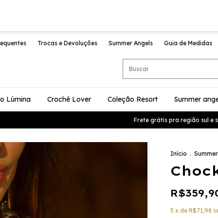
requentes
Trocas e Devoluções
Summer Angels
Guia de Medidas
ão Lúmina
Crochê Lover
Coleção Resort
Summer ange
Frete grátis pra região sul e su
Início
.
Summer
Chock
R$359,9
5
x de
R$71,98
s