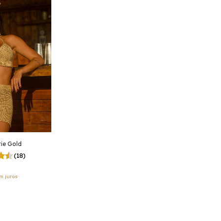
ie Gold
(18)
m juros