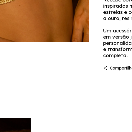
inspirados 
estrelas e
a ouro, res
Um acessóri
em versão jo
personalida
e transfor
completa
.
Compartilh