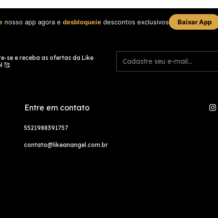
e
nosso app agora e
desbloqueie
descontos exclusivos
Baixar App
e-se e receba as ofertas da Like
l 🥰
Entre em contato
5521988391757
contato@likeanangel.com.br