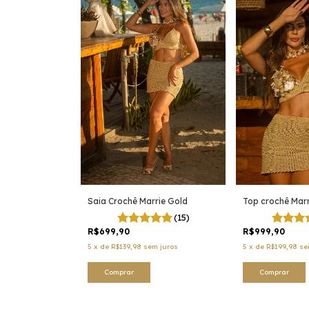
Saia Crochê Marrie Gold
Top crochê Marr
(15)
R$699,90
R$999,90
5
x
de
R$139,98
sem juros
5
x
de
R$199,98
se
Comprar
Comprar