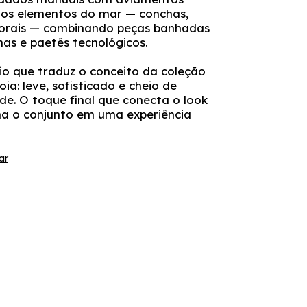
nos elementos do mar — conchas,
 corais — combinando peças banhadas
inas e paetês tecnológicos.
o que traduz o conceito da coleção
ia: leve, sofisticado e cheio de
de. O toque final que conecta o look
ma o conjunto em uma experiência
ar