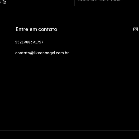
l 🥰
Entre em contato
5521988391757
contato@likeanangel.com.br