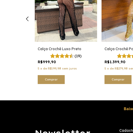
xo Gold
Calça Crochê Luxo Preto
Calça Crochê P
(17)
(19)
R$999,90
R$1.399,90
 juros
5
x
de
R$199,98
sem juros
5
x
de
R$279,98
se
Comprar
Comprar
Baix
Newsletter
Cadastr