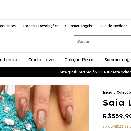
requentes
Trocas e Devoluções
Summer Angels
Guia de Medidas
ão Lúmina
Crochê Lover
Coleção Resort
Summer ange
Frete grátis pra região sul e sudeste acima d
Início
.
Coleção
Saia 
R$559,9
5
x de
R$111,98