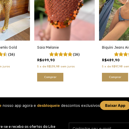
Saia Melanie
Biquíni Jeans A
aetês Gold
(16)
(16)
R$699,90
R$489,90
5
x
de
R$139,98
sem juros
5
x
de
R$97,98
sem
m juros
Comprar
Comprar
e
nosso app agora e
desbloqueie
descontos exclusivos
Baixar App
e-se e receba as ofertas da Like