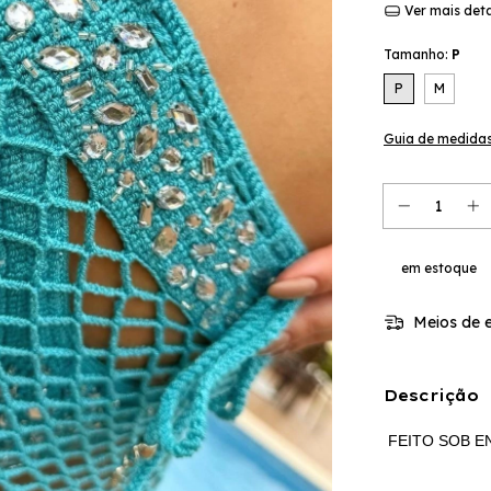
Ver mais det
Tamanho:
P
P
M
Guia de medida
em estoque
Meios de e
Descrição
FEITO SOB EN