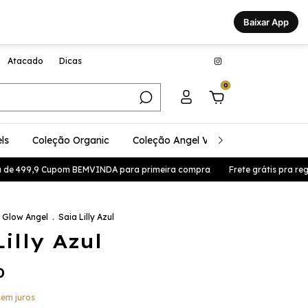
Baixar App
Atacado
Dicas
0
ls
Coleção Organic
Coleção Angel Vibes
Coleção Glo
e 499,9 Cupom BEMVINDA para primeira compra
Frete grátis pra região
 Glow Angel
.
Saia Lilly Azul
Lilly Azul
0
sem juros