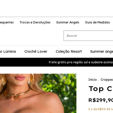
requentes
Trocas e Devoluções
Summer Angels
Guia de Medidas
ão Lúmina
Crochê Lover
Coleção Resort
Summer ange
Frete grátis pra região sul e sudeste acima d
Início
.
Cropped
Top C
R$299,9
5
x de
R$59,98
s