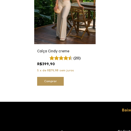
Calça Cindy creme
(20)
R$399,90
5
x
de
R$79,98
sem juros
Comprar
Baix