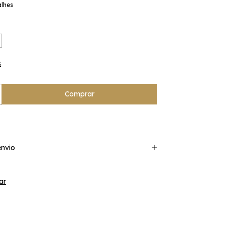
alhes
s
nvio
ar