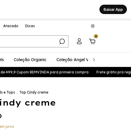
Baixar App
Atacado
Dicas
0
ls
Coleção Organic
Coleção Angel Vibes
Coleção Glo
e 499,9 Cupom BEMVINDA para primeira compra
Frete grátis pra região 
s e Tops
.
Top Cindy creme
indy creme
0
em juros