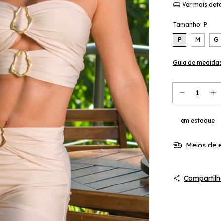
Ver mais det
Tamanho:
P
P
M
G
Guia de medida
em estoque
Meios de e
Compartilh