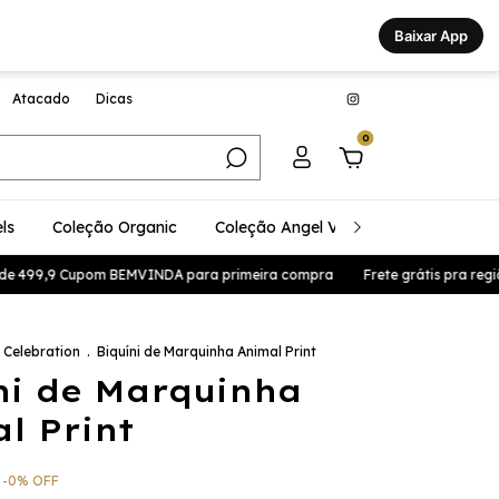
Baixar App
Atacado
Dicas
0
ls
Coleção Organic
Coleção Angel Vibes
Coleção Glo
 499,9 Cupom BEMVINDA para primeira compra
Frete grátis pra região s
 Celebration
.
Biquíni de Marquinha Animal Print
ni de Marquinha
l Print
-
0
%
OFF