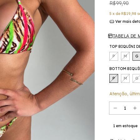
R$99,90
5
x de
R$19,98
s
Ver mais det
TABELA DE 
TOP BIQUÍNI D
P
M
G
BOTTOM BIQUÍN
P
M
G
Atenção, últim
1
em estoque