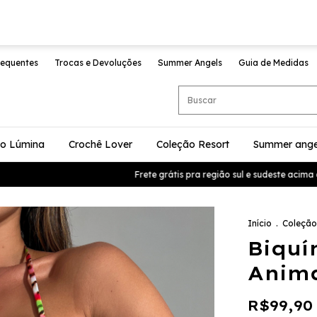
requentes
Trocas e Devoluções
Summer Angels
Guia de Medidas
ão Lúmina
Crochê Lover
Coleção Resort
Summer ange
Frete grátis pra região sul e sudeste acima de
Início
.
Coleção
Biquí
Anima
R$99,90