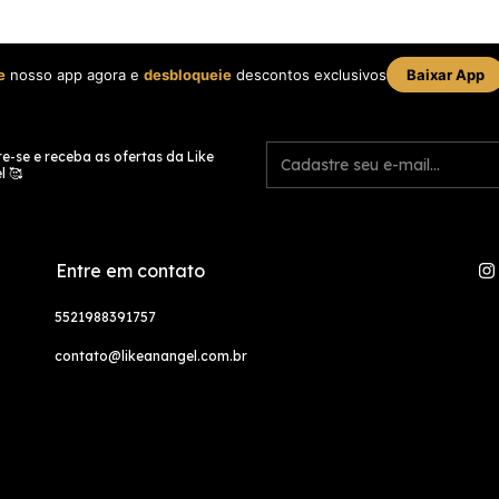
e
nosso app agora e
desbloqueie
descontos exclusivos
Baixar App
e-se e receba as ofertas da Like
l 🥰
Entre em contato
5521988391757
contato@likeanangel.com.br