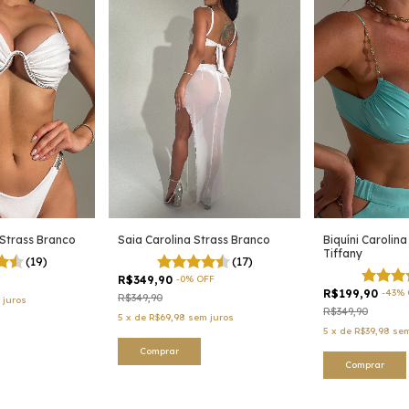
Saia Carolina Strass Branco
Biquíni Carolina
 Strass Branco
Tiffany
(17)
(19)
R$349,90
-
0
%
OFF
R$199,90
-
43
%
R$349,90
 juros
R$349,90
5
x
de
R$69,98
sem juros
5
x
de
R$39,98
sem
Comprar
Comprar