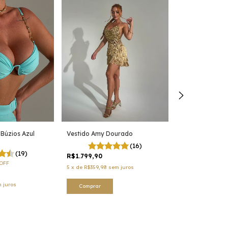
 Búzios Azul
Vestido Amy Dourado
Biquíni Carolin
(16)
(19)
R$1.799,90
R$489,90
OFF
5
x
de
R$359,98
sem juros
5
x
de
R$97,98
sem
 juros
Comprar
Comprar