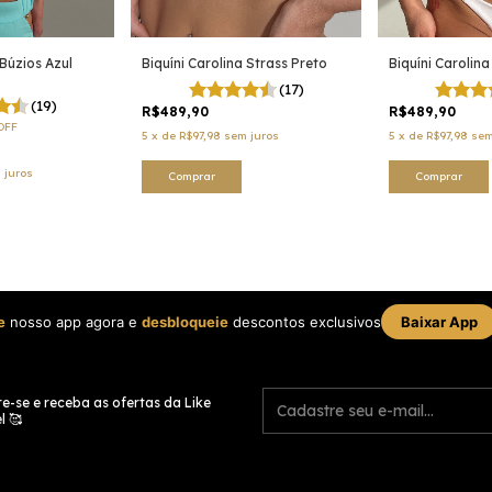
 Búzios Azul
Biquíni Carolina Strass Preto
Biquíni Carolin
(17)
(19)
R$489,90
R$489,90
OFF
5
x
de
R$97,98
sem juros
5
x
de
R$97,98
sem
 juros
Comprar
Comprar
e
nosso app agora e
desbloqueie
descontos exclusivos
Baixar App
e-se e receba as ofertas da Like
l 🥰