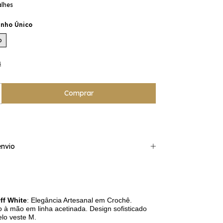
alhes
nho Único
o
s
nvio
ff White
: Elegância Artesanal em Crochê.
to à mão em linha acetinada. Design sofisticado
lo veste M.