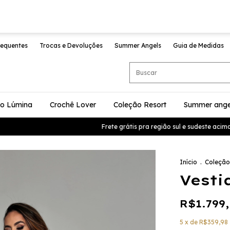
requentes
Trocas e Devoluções
Summer Angels
Guia de Medidas
ão Lúmina
Crochê Lover
Coleção Resort
Summer ange
Frete grátis pra região sul e sudeste acima d
Início
.
Coleção
Vesti
R$1.799
5
x de
R$359,98