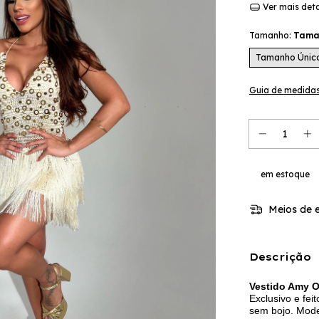
Ver mais det
Tamanho:
Tama
Tamanho Únic
Guia de medida
em estoque
Meios de e
Descrição
Vestido Amy O
Exclusivo e fei
sem bojo. Mode