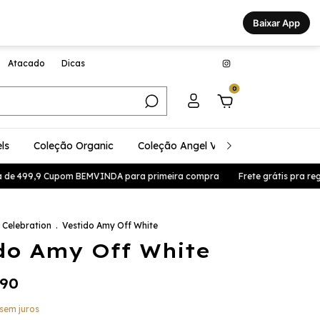
Baixar App
Atacado
Dicas
0
ls
Coleção Organic
Coleção Angel Vibes
Coleção Glo
e 499,9 Cupom BEMVINDA para primeira compra
Frete grátis pra região
 Celebration
.
Vestido Amy Off White
do Amy Off White
,90
sem juros