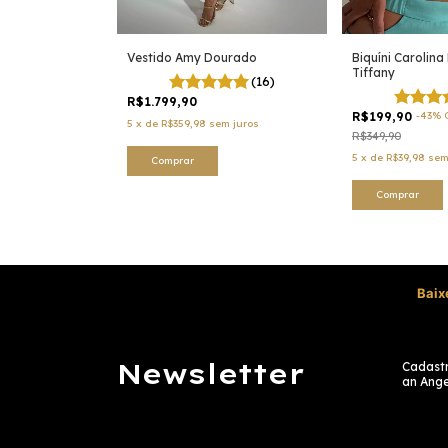
mal Print
Vestido Amy Dourado
Biquíni Carolina
Tiffany
(17)
(16)
F
R$1.799,90
R$199,90
-
43
%
5
x
de
R$359,98
sem juros
R$349,90
 juros
5
x
de
R$39,98
sem
Comprar
Comprar
Baix
Newsletter
Cadastr
an Ange