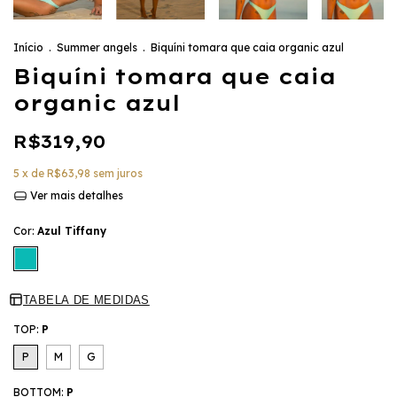
Início
.
Summer angels
.
Biquíni tomara que caia organic azul
Biquíni tomara que caia
organic azul
R$319,90
5
x de
R$63,98
sem juros
Ver mais detalhes
Cor:
Azul Tiffany
TABELA DE MEDIDAS
TOP:
P
P
M
G
BOTTOM:
P