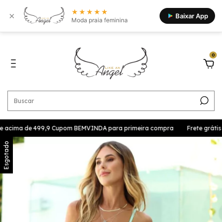
★★★★★
×
Baixar App
Moda praia feminina
0
te acima de 499,9 Cupom BEMVINDA para primeira compra
Frete grátis p
Esgotado