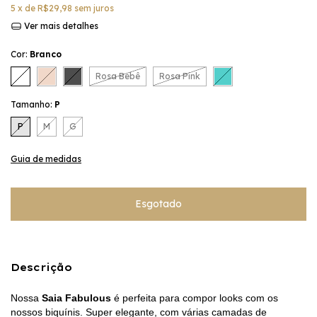
5
x de
R$29,98
sem juros
Ver mais detalhes
Cor:
Branco
Rosa Bebê
Rosa Pink
Tamanho:
P
P
M
G
Guia de medidas
Descrição
Nossa
Saia Fabulous
é perfeita para compor looks com os
nossos biquínis. Super elegante, com várias camadas de