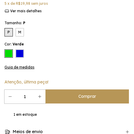
5
x de
R$19,98
sem juros
Ver mais detalhes
Tamanho:
P
P
M
Cor:
Verde
Guia de medidas
Atenção, última peça!
1
em estoque
Meios de envio