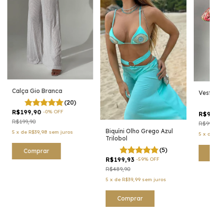
Calça Gio Branca
Vestid
(20)
R$199,90
-
0
%
OFF
R$99
R$199,90
R$99,9
Biquíni Olho Grego Azul
5
x
de
R$39,98
sem juros
5
x
de
Trilobol
(5)
Comprar
C
R$199,93
-
59
%
OFF
R$489,90
5
x
de
R$39,99
sem juros
Comprar