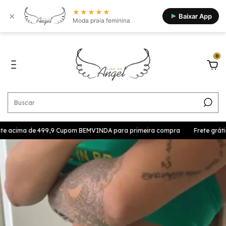
★★★★★
×
Baixar App
Moda praia feminina
0
ste acima de 499,9 Cupom BEMVINDA para primeira compra
Frete grátis 