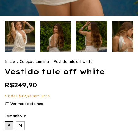
Início
.
Coleção Lúmina
.
Vestido tule off white
Vestido tule off white
R$249,90
5
x de
R$49,98
sem juros
Ver mais detalhes
Tamanho:
P
P
M