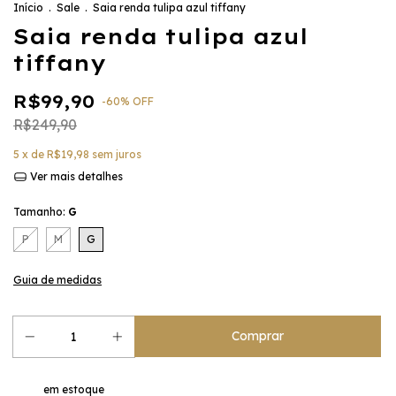
Início
.
Sale
.
Saia renda tulipa azul tiffany
Saia renda tulipa azul
tiffany
R$99,90
-
60
%
OFF
R$249,90
5
x de
R$19,98
sem juros
Ver mais detalhes
Tamanho:
G
P
M
G
Guia de medidas
em estoque