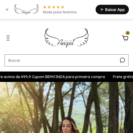
★★★★★
×
Baixar App
Moda praia feminina
0
te acima de 499,9 Cupom BEMVINDA para primeira compra
Frete grátis 