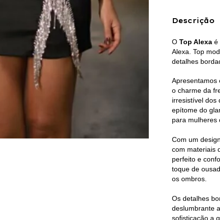
Descrição
O
Top Alexa
é 
Alexa. Top mod
detalhes borda
Apresentamos 
o charme da fre
irresistível do
epítome do gla
para mulheres 
Com um design 
com materiais 
perfeito e conf
toque de ousad
os ombros.
Os detalhes bo
deslumbrante a
sofisticação a 