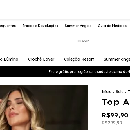
requentes
Trocas e Devoluções
Summer Angels
Guia de Medidas
ão Lúmina
Crochê Lover
Coleção Resort
Summer ange
Frete grátis pra região sul e sudeste acima de 499,9 Cup
Início
.
Sale
.
T
Top A
R$99,90
R$299,90