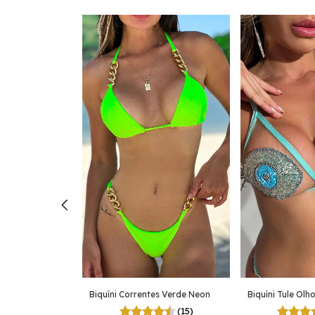
a
(20)
FF
 juros
Biquíni Correntes Verde Neon
Biquíni Tule Olh
(15)