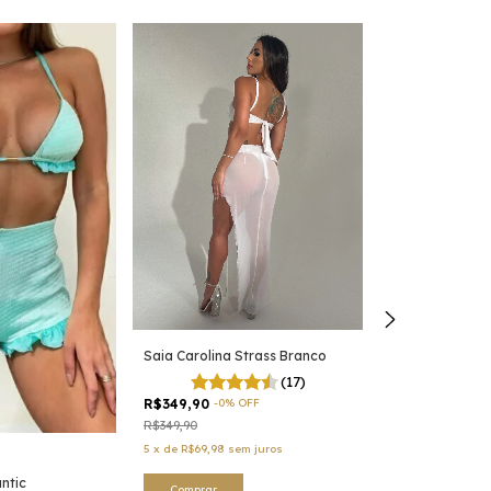
Saia Carolina Strass Branco
(17)
R$349,90
-
0
%
OFF
R$349,90
5
x
de
R$69,98
sem juros
ntic
Saia Kylie
Comprar