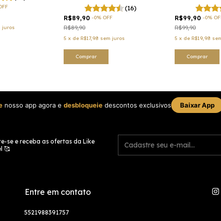
OFF
(16)
R$89,90
-
0
%
OFF
R$99,90
-
0
%
OF
 juros
R$89,90
R$99,90
5
x
de
R$17,98
sem juros
5
x
de
R$19,98
sem
Comprar
Comprar
e
nosso app agora e
desbloqueie
descontos exclusivos
Baixar App
e-se e receba as ofertas da Like
l 🥰
Entre em contato
5521988391757