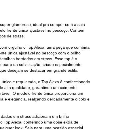
super glamoroso, ideal pra compor com a saia
elo frente única ajustável no pescoço. Contém
dos de strass.
com orgulho o Top Alexa, uma peça que combina
nte única ajustável no pescoço com o brilho
s detalhes bordados em strass. Esse top é o
mour e da sofisticação, criado especialmente
que desejam se destacar em grande estilo.
único e requintado, o Top Alexa é confeccionado
de alta qualidade, garantindo um caimento
ortável. O modelo frente única proporciona um
ia e elegância, realçando delicadamente o colo e
rdados em strass adicionam um brilho
o Top Alexa, conferindo uma dose extra de
qualquer look. Seja para uma ocasião especial,