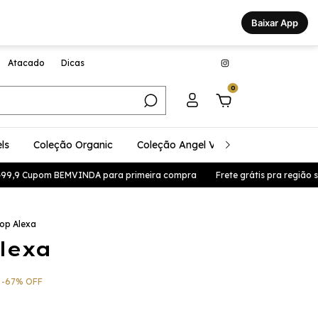
Baixar App
Atacado
Dicas
0
ls
Coleção Organic
Coleção Angel Vibes
Coleção Glo
om BEMVINDA para primeira compra
Frete grátis pra região sul e sude
op Alexa
lexa
-
67
%
OFF