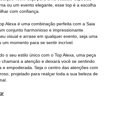
rna ou um evento elegante, esse top é a escolha
rilhar com confiança.
Top Alexa é uma combinação perfeita com a Saia
 um conjunto harmonioso e impressionante.
u visual e arrase em qualquer evento, seja uma
u um momento para se sentir incrível.
o o seu estilo único com o Top Alexa, uma peça
 chamará a atenção e deixará você se sentindo
da e empoderada. Seja o centro das atenções com
oso, projetado para realçar toda a sua beleza de
nal.
ar