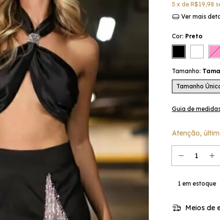
5
x de
R$19,98
s
Ver mais det
Cor:
Preto
Tamanho:
Tama
Tamanho Únic
Guia de medida
Atenção, últim
1
em estoque
Meios de e