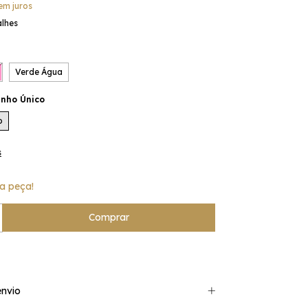
em juros
alhes
Verde Água
nho Único
o
s
a peça!
nvio