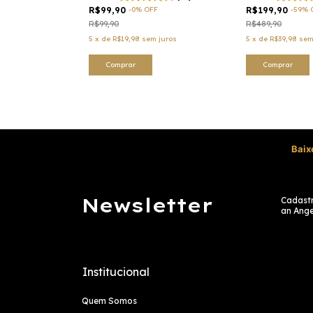
R$99,90
-
0
%
OFF
R$199,90
-
59
%
R$99,90
R$489,90
5
x
de
R$19,98
sem juros
5
x
de
R$39,98
sem
Comprar
Comprar
Baix
Newsletter
Cadastr
an Ange
Institucional
Quem Somos