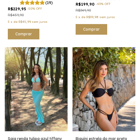
(19)
R$199,90
-
43
%
OFF
R$229,95
-
50
%
OFF
R$349,90
R$459,90
5
x
de
R$39,98
sem juros
5
x
de
R$45,99
sem juros
Comprar
Comprar
Saia renda tulipa azul tiffany
Biquíni estrela do mar preto