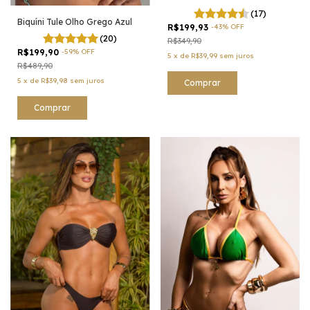
(17)
Biquíni Tule Olho Grego Azul
R$199,93
-
43
%
OFF
(20)
R$349,90
R$199,90
-
59
%
OFF
5
x
de
R$39,99
sem juros
R$489,90
5
x
de
R$39,98
sem juros
Comprar
Comprar