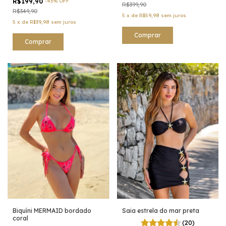
R$199,90
-
43
%
OFF
R$399,90
R$349,90
5
x
de
R$59,98
sem juros
5
x
de
R$39,98
sem juros
Comprar
Comprar
Biquíni MERMAID bordado
Saia estrela do mar preta
coral
(20)