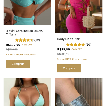
Biquíni Carolina Búzios Azul
Tiffany
Body Maitê Pink
(19)
(20)
R$199,90
-
43
%
OFF
R$99,90
-
66
%
OFF
R$349,90
R$289,90
5
x
de
R$39,98
sem juros
5
x
de
R$19,98
sem juros
Comprar
Comprar