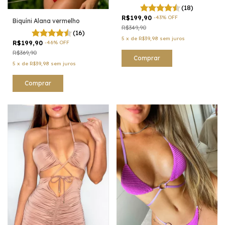
(18)
R$199,90
-
43
%
OFF
Biquíni Alana vermelho
R$349,90
(16)
5
x
de
R$39,98
sem juros
R$199,90
-
46
%
OFF
R$369,90
Comprar
5
x
de
R$39,98
sem juros
Comprar