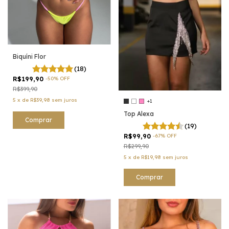
Biquíni Flor
(18)
R$199,90
-
50
%
OFF
R$399,90
5
x
de
R$39,98
sem juros
+1
Top Alexa
Comprar
(19)
R$99,90
-
67
%
OFF
R$299,90
5
x
de
R$19,98
sem juros
Comprar