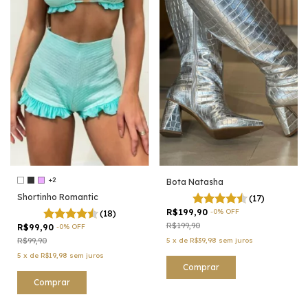
+2
Bota Natasha
Shortinho Romantic
(17)
R$199,90
-
0
%
OFF
(18)
R$199,90
R$99,90
-
0
%
OFF
R$99,90
5
x
de
R$39,98
sem juros
5
x
de
R$19,98
sem juros
Comprar
Comprar