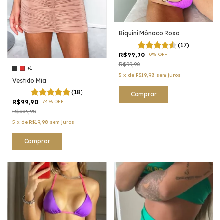
Biquíni Mônaco Roxo
(17)
R$99,90
-
0
%
OFF
R$99,90
+1
5
x
de
R$19,98
sem juros
Vestido Mia
(18)
Comprar
R$99,90
-
74
%
OFF
R$389,90
5
x
de
R$19,98
sem juros
Comprar