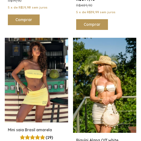
R$99,90
R$489,90
5
x
de
R$19,98
sem juros
5
x
de
R$39,99
sem juros
Comprar
Comprar
Mini saia Brasil amarela
(19)
Biquíni Alana Off white