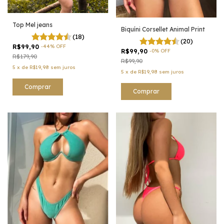
Top Mel jeans
Biquíni Corsellet Animal Print
(18)
(20)
R$99,90
-
44
%
OFF
R$99,90
-
0
%
OFF
R$179,90
R$99,90
5
x
de
R$19,98
sem juros
5
x
de
R$19,98
sem juros
Comprar
Comprar