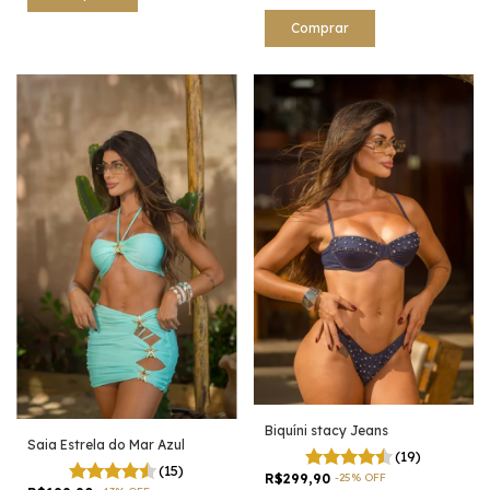
Comprar
Biquíni stacy Jeans
Saia Estrela do Mar Azul
(19)
(15)
R$299,90
-
25
%
OFF