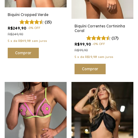
Biquíni Cropped Verde
(15)
Biquíni Correntes Cortininha
R$249,90
-
0
%
OFF
Coral
R$249,90
(17)
5
x
de
R$49,98
sem juros
R$99,90
-
0
%
OFF
R$99,90
Comprar
5
x
de
R$19,98
sem juros
Comprar