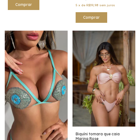
Comprar
5
x
de
R$39,98
sem juros
Comprar
Biquíni tomara que caia
Marina Rose