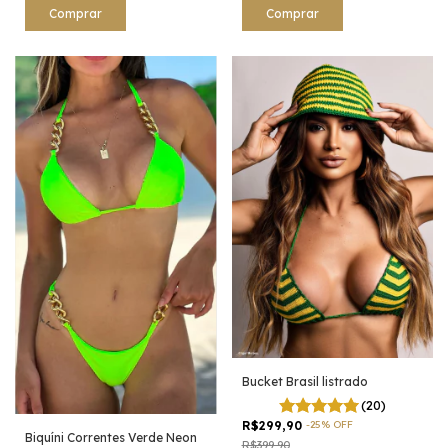
Comprar
Comprar
Bucket Brasil listrado
(20)
R$299,90
-
25
%
OFF
Biquíni Correntes Verde Neon
R$399,90