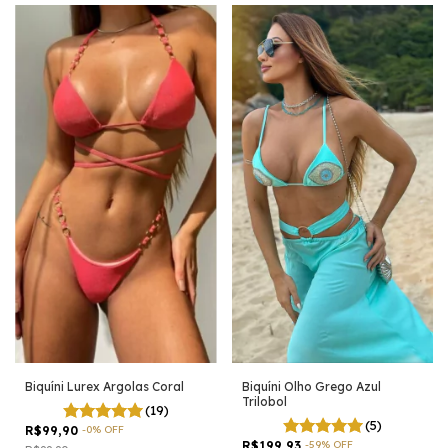
Biquíni Lurex Argolas Coral
Biquíni Olho Grego Azul
Trilobol
(19)
(5)
R$99,90
-
0
%
OFF
R$199,93
-
59
%
OFF