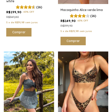
white
(16)
Macaquinho Alice verde lima
R$199,90
-
43
%
OFF
(16)
R$349,80
R$149,90
-
63
%
OFF
5
x
de
R$39,98
sem juros
R$399,90
5
x
de
R$29,98
sem juros
Comprar
Comprar