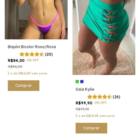
Biquíni Bicolor Roxo/Rosa
(20)
R$84,00
-
0
%
OFF
R$84,00
5
x
de
R$16,80
sem juros
Comprar
Saia Kylie
(16)
R$99,90
-
0
%
OFF
R$99,90
5
x
de
R$19,98
sem juros
Comprar