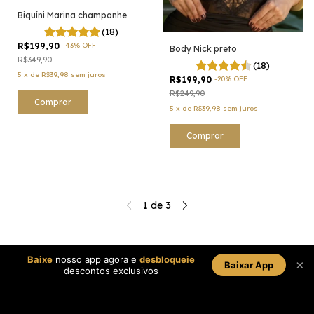
Biquíni Marina champanhe
(18)
R$199,90
-
43
%
OFF
Body Nick preto
R$349,90
(18)
5
x
de
R$39,98
sem juros
R$199,90
-
20
%
OFF
R$249,90
Comprar
5
x
de
R$39,98
sem juros
Comprar
1
de
3
Baixe
nosso app agora e
desbloqueie
×
Baixar App
descontos exclusivos