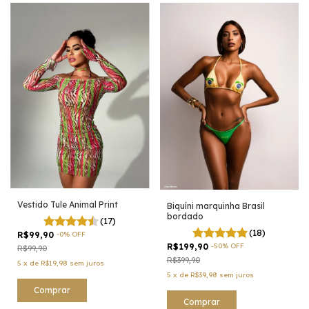
Vestido Tule Animal Print
Biquíni marquinha Brasil
bordado
(17)
(18)
R$99,90
-
0
%
OFF
R$199,90
-
50
%
OFF
R$99,90
R$399,90
5
x
de
R$19,98
sem juros
5
x
de
R$39,98
sem juros
Comprar
Comprar