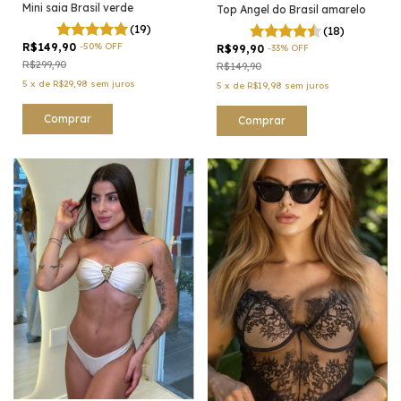
Mini saia Brasil verde
Top Angel do Brasil amarelo
(19)
(18)
R$149,90
-
50
%
OFF
R$99,90
-
33
%
OFF
R$299,90
R$149,90
5
x
de
R$29,98
sem juros
5
x
de
R$19,98
sem juros
Comprar
Comprar