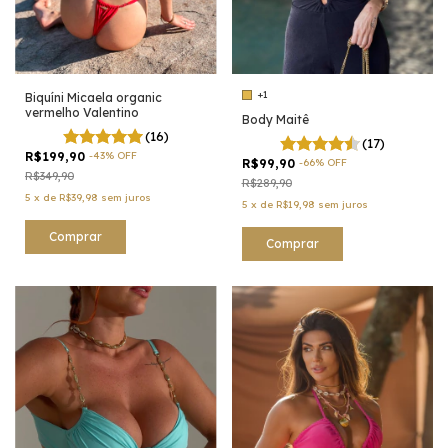
+1
Biquíni Micaela organic
vermelho Valentino
Body Maitê
(16)
(17)
R$199,90
-
43
%
OFF
R$99,90
-
66
%
OFF
R$349,90
R$289,90
5
x
de
R$39,98
sem juros
5
x
de
R$19,98
sem juros
Comprar
Comprar