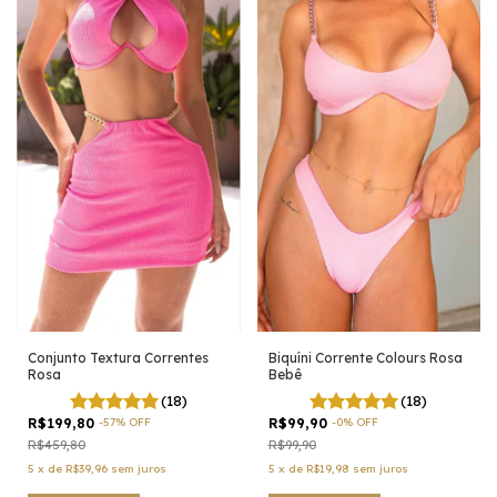
Conjunto Textura Correntes
Biquíni Corrente Colours Rosa
Rosa
Bebê
(18)
(18)
R$199,80
-
57
%
OFF
R$99,90
-
0
%
OFF
R$459,80
R$99,90
5
x
de
R$39,96
sem juros
5
x
de
R$19,98
sem juros