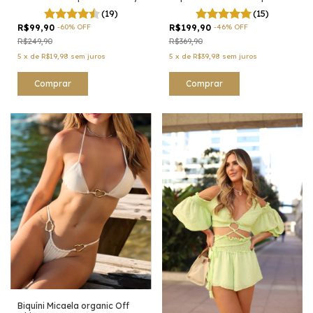
(19)
(15)
R$99,90
-
60
%
OFF
R$199,90
-
46
%
OFF
R$249,90
R$369,90
5
x
de
R$19,98
sem juros
5
x
de
R$39,98
sem juros
Comprar
Comprar
Biquíni Micaela organic Off