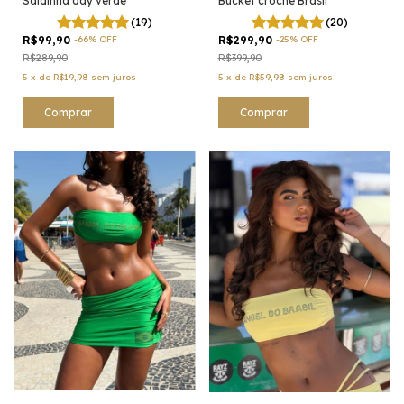
Saidinha day verde
Bucket crochê Brasil
(19)
(20)
R$99,90
-
66
%
OFF
R$299,90
-
25
%
OFF
R$289,90
R$399,90
5
x
de
R$19,98
sem juros
5
x
de
R$59,98
sem juros
Comprar
Comprar