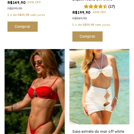
R$149,90
-
50
%
OFF
(17)
R$299,90
R$199,90
-
46
%
OFF
5
x
de
R$29,98
sem juros
R$369,90
5
x
de
R$39,98
sem juros
Comprar
Comprar
Saia estrela do mar off white