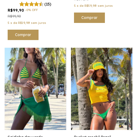
(15)
5
x
de
R$59,98
sem juros
R$99,90
-
0
%
OFF
R$99,90
5
x
de
R$19,98
sem juros
Comprar