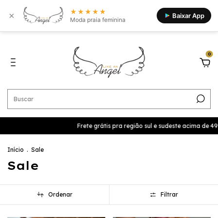
★★★★★
×
Baixar App
Moda praia feminina
0
Frete grátis pra região sul e sudeste acima de 499,9 Cupom BEMVIND
Início
.
Sale
Sale
Ordenar
Filtrar