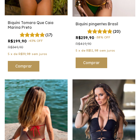
Biquíni Tomara Que Caia
Biquíni pingentes Brasil
Marina Preto
(20)
(17)
R$259,90
-
38
%
OFF
R$199,90
-
43
%
OFF
R$419,90
R$349,90
5
x
de
R$51,98
sem juros
5
x
de
R$39,98
sem juros
Comprar
Comprar