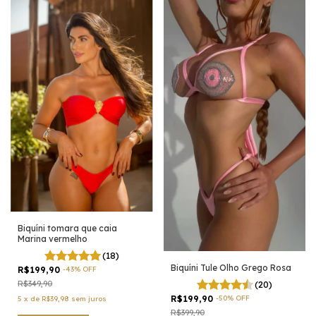
Biquíni tomara que caia
Marina vermelho
(18)
Biquíni Tule Olho Grego Rosa
R$199,90
-
43
%
OFF
(20)
R$349,90
R$199,90
-
50
%
OFF
5
x
de
R$39,98
sem juros
R$399,90