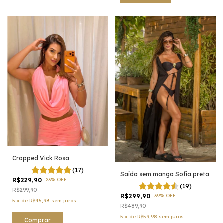
Cropped Vick Rosa
(17)
Saída sem manga Sofia preta
R$229,90
-
23
%
OFF
(19)
R$299,90
R$299,90
-
39
%
OFF
5
x
de
R$45,98
sem juros
R$489,90
5
x
de
R$59,98
sem juros
Comprar